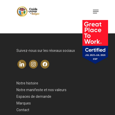
Suivez-nous sur les réseaux sociaux
linkedin
instagram
facebook
Entreprise
Notre histoire
Marques
Notre histoire
Notre manifeste et nos valeurs
Espaces de demande
Notre manifeste et n
Contact
Marques
valeurs
Contact
ESP
Comment arriver jus