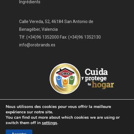
Partenaires
Ingrédients
nous
ENG
Espaces de demande
Travaillez avec nous
FRA
Calle Vereda, 52, 46184 San Antonio de
Presse et actualité
Benagéber, Valencia
Tlf: (+34)96 1352000 Fax: (+34)96 1352130
info@orobrands.es
Nous utilisons des cookies pour vous offrir la meilleure
expérience sur notre site.
You can find out more about which cookies we are using or
©2024 OROBrands Altair Group S.A.
Términos y
switch them off in
settings
.
condiciones
-
Política de privacidad